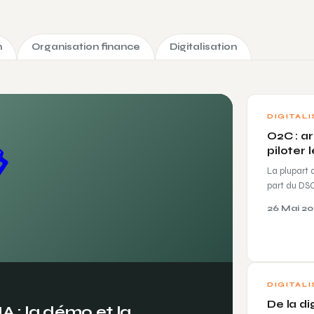
n
Organisation finance
Digitalisation
DIGITALI
O2C : a

piloter 
La plupart 
part du DS
26 Mai 2
DIGITALI
De la d
IA : la démo et la