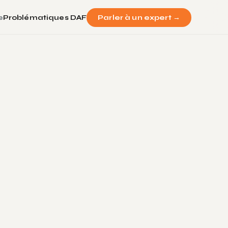
Parler à un expert →
e
Problématiques DAF