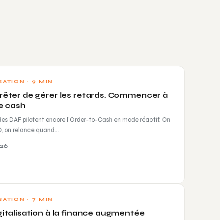
SATION · 9 MIN
rrêter de gérer les retards. Commencer à
le cash
des DAF pilotent encore l’Order-to-Cash en mode réactif. On
O, on relance quand…
026
SATION · 7 MIN
igitalisation à la finance augmentée