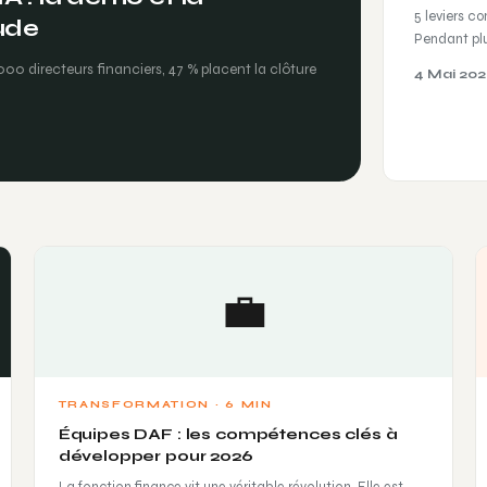
5 leviers c
ude
Pendant plu
00 directeurs financiers, 47 % placent la clôture
4 Mai 20
💼
TRANSFORMATION · 6 MIN
Équipes DAF : les compétences clés à
développer pour 2026
La fonction finance vit une véritable révolution. Elle est