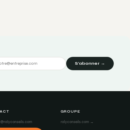
S'abonner →
ACT
GROUPE
@ralyconseils.com
ralyconseils.com →