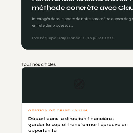
méthode concrète avec Cla
Interrogés dans le cadre de notre baromètre auprès de 3 0
en tête des processus…
Par l’équipe Raly Conseils · 20 juillet 2026
Tous nos articles
🧭
GESTION DE CRISE · 6 MIN
Départ dans la direction financière :
garder le cap et transformer l'épreuve en
opportunité