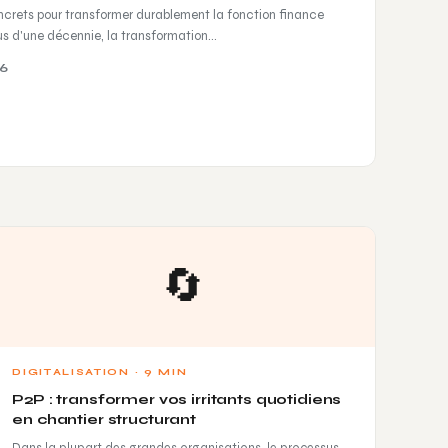
oncrets pour transformer durablement la fonction finance
s d'une décennie, la transformation…
26
🔄
DIGITALISATION · 9 MIN
P2P : transformer vos irritants quotidiens
en chantier structurant
Dans la plupart des grandes organisations, le processus