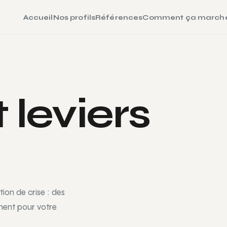
Accueil
Nos profils
Références
Comment ça march
 leviers
tion de crise : des
ment pour votre